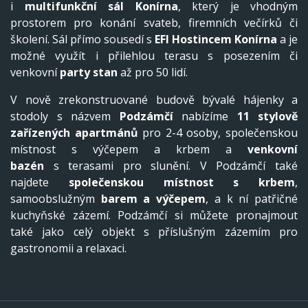
i
multifunkční sál Konírna
, který je vhodným
prostorem pro konání svateb, firemních večírků či
školení. Sál přímo sousedí s
EFI Hostincem Konírna
a je
možné využít i přilehlou terasu s posezením či
venkovní
party stan
až pro 50 lidí.
V nově zrekonstruované budově bývalé hájenky a
stodoly s názvem
Podzámčí
nabízíme
11 stylově
zařízených apartmánů
pro 2-4 osoby, společenskou
místnost s výčepem a krbem a
venkovní
bazén
s terasami pro slunění. V Podzámčí také
najdete
společenskou místnost s krbem
,
samoobslužným
barem a výčepem
, a k ní patřičné
kuchyňské zázemí. Podzámčí si můžete pronajmout
také jako celý objekt s příslušným zázemím pro
gastronomii a relaxaci.