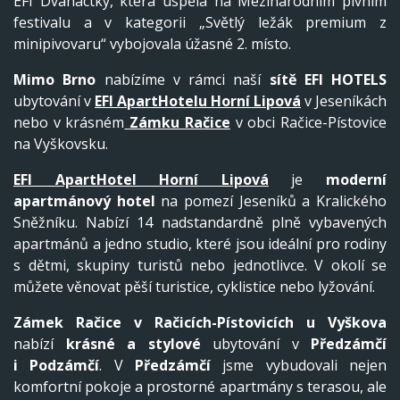
EFI Dvanáctky, která uspěla na Mezinárodním pivním
festivalu a v kategorii „Světlý ležák premium z
minipivovaru“ vybojovala úžasné 2. místo.
Mimo Brno
nabízíme v rámci naší
sítě EFI HOTELS
ubytování v
EFI ApartHotelu Horní Lipová
v Jeseníkách
nebo v krásném
Zámku Račice
v obci Račice-Pístovice
na Vyškovsku.
EFI ApartHotel Horní Lipová
je
moderní
apartmánový hotel
na pomezí Jeseníků a Kralického
Sněžníku. Nabízí 14 nadstandardně plně vybavených
apartmánů a jedno studio, které jsou ideální pro rodiny
s dětmi, skupiny turistů nebo jednotlivce. V okolí se
můžete věnovat pěší turistice, cyklistice nebo lyžování.
Zámek Račice v Račicích-Pístovicích
u Vyškova
nabízí
krásné a stylové
ubytování v
Předzámčí
i
Podzámčí
. V
Předzámčí
jsme vybudovali nejen
komfortní pokoje a prostorné apartmány s terasou, ale