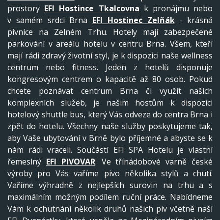
prostory
EFI Hostince Tkalcovna
k pronájmu nebo
v samém srdci Brna
EFI Hostinec Zelňák
- krásná
pivnice na Zelném Trhu. Hotely mají zabezpečené
parkování v areálu hotelu v centru Brna. Všem, kteří
mají rádi zdravý životní styl, je k dispozici naše wellness
centrum nebo fitness. Jeden z hotelů disponuje
kongresovým centrem o kapacitě až 80 osob. Pokud
chcete poznávat centrum Brna či využít našich
komplexních služeb, je našim hostům k dispozici
hotelový shuttle bus, který Vás odveze do centra Brna i
zpět do hotelu. Všechny naše služby poskytujeme tak,
aby Vaše ubytování v Brně bylo příjemné a abyste se k
nám rádi vraceli. Součástí EFI SPA Hotelu je vlastní
řemeslný
EFI PIVOVAR
. Ve třínádobové varně české
výroby pro Vás vaříme pivo několika stylů a chutí.
Vaříme výhradně z nejlepších surovin na trhu a s
maximálním možným podílem ruční práce. Nabídneme
Vám k ochutnání několik druhů našich piv včetně naší