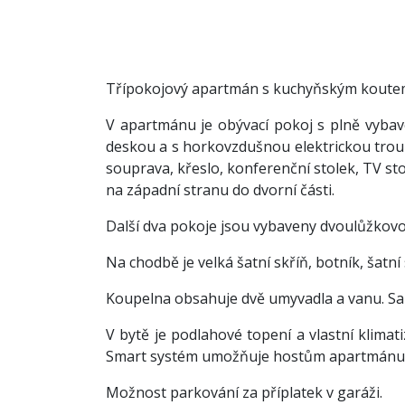
Třípokojový apartmán s kuchyňským koutem
V apartmánu je obývací pokoj s plně vyba
deskou a s horkovzdušnou elektrickou troub
souprava, křeslo, konferenční stolek, TV stole
na západní stranu do dvorní části.
Další dva pokoje jsou vybaveny dvoulůžkovou
Na chodbě je velká šatní skříň, botník, šatní 
Koupelna obsahuje dvě umyvadla a vanu. Sa
V bytě je podlahové topení a vlastní klima
Smart systém umožňuje hostům apartmánu po
Možnost parkování za příplatek v garáži.