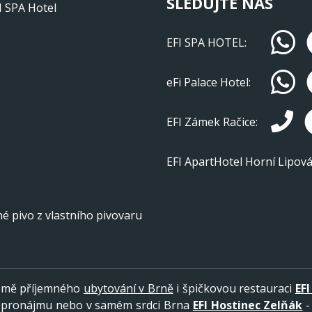
SLEDUJTE NÁS
I SPA Hotel
EFI SPA HOTEL:
eFi Palace Hotel:
EFI Zámek Račice:
EFI ApartHotel Horní Lipov
é pivo z vlastního pivovaru
romě příjemného
ubytování v Brně
i špičkovou restauraci
EF
pronájmu nebo v samém srdci Brna
EFI Hostinec Zelňák
-