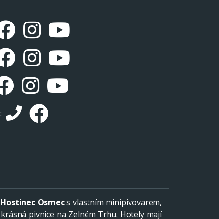
á:
I Hostinec Osmec
s vlastním minipivovarem,
 krásná pivnice na Zelném Trhu. Hotely mají