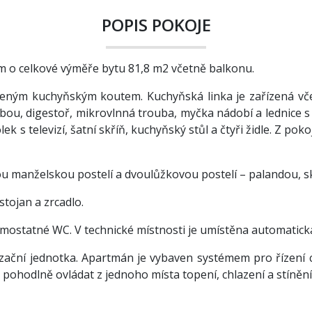
POPIS POKOJE
 o celkové výměře bytu 81,8 m2 včetně balkonu.
veným kuchyňským koutem. Kuchyňská linka je zařízená vče
ou, digestoř, mikrovlnná trouba, myčka nádobí a lednice s 
k s televizí, šatní skříň, kuchyňský stůl a čtyři židle. Z poko
 manželskou postelí a dvoulůžkovou postelí – palandou, skří
stojan a zrcadlo.
mostatné WC. V technické místnosti je umístěna automatick
tizační jednotka. Apartmán je vybaven systémem pro řízení
hodlně ovládat z jednoho místa topení, chlazení a stínění