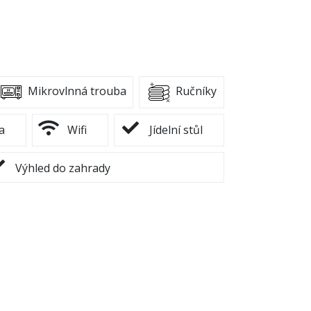
Mikrovlnná trouba
Ručníky
a
Wifi
Jídelní stůl
Výhled do zahrady