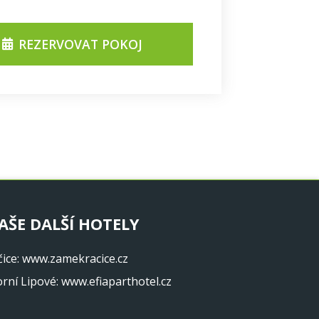
REZERVOVAT POKOJ
AŠE DALŠÍ HOTELY
ice
:
www.zamekracice.cz
orní Lipové
:
www.efiaparthotel.cz