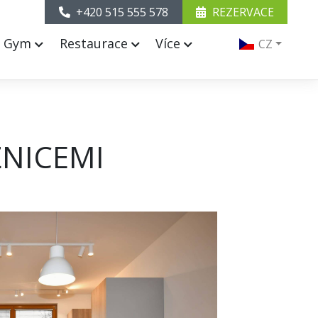
+420 515 555 578
REZERVACE
& Gym
Restaurace
Více
CZ
ŽNICEMI