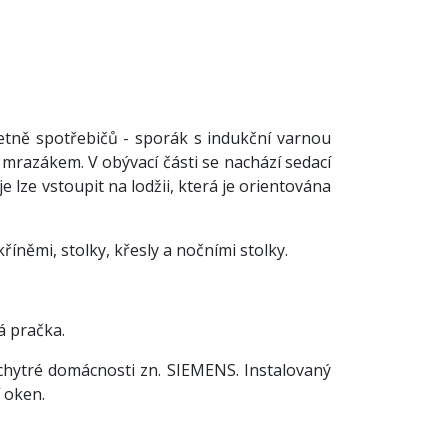
tně spotřebičů - sporák s indukční varnou
mrazákem. V obývací části se nachází sedací
je lze vstoupit na lodžii, která je orientována
němi, stolky, křesly a nočními stolky.
á pračka.
 chytré domácnosti zn. SIEMENS. Instalovaný
 oken.