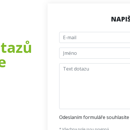
NAPI
E-mail
otazů
jmeno
e
Text dotazu
Odeslaním formuláře souhlasíte
* Všechna pole jsou povinná.