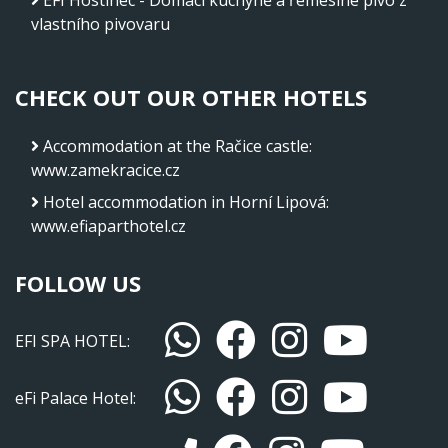
EFI Hostinec - Domácí kuchyně a řemeslné pivo z
vlastního pivovaru
CHECK OUT OUR OTHER HOTELS
Accommodation at the Račice castle
:
www.zamekracice.cz
Hotel accommodation in Horní Lipová
:
www.efiaparthotel.cz
FOLLOW US
EFI SPA HOTEL:
eFi Palace Hotel: