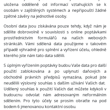
uložena odděleně od informací vztahujících se k
osobám v zajištěných systémech a nepřipouští žádné
zpětné závěry na jednotlivé osoby.
Osobní data jsou získávána pouze tehdy, když nám je
sdělíte dobrovolně v souvislosti s online poptávkami
prostřednictvím formulářů na našich webových
stránkcáh. Vámi sdělená data použijeme v takovém
případě výhradně pro splnění a vyřízení účelu, ohledně
kterého jste nám tato data sdělili.
S úplným vyřízením poptávky budou Vaše data pro další
použití zablokována a po uplynutí daňových a
obchodně právních předpisů vymazána, pokud jste
neudělili výslovný souhlas s dalším užívání Vašich dat.
Udělený souhlas k použití Vašich dat můžete kdykoli v
budoucnu odvolat nám adresovaným neformálním
sdělením. Pro tyto účely se prosím obraťte na pod
bodem 6 jmenovanou kontaktní osobu.