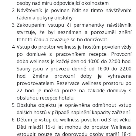
osoby nad míru odpovídající okolnostem.
Návštěvník je povinen řídit se tímto návštěvním
řádem a pokyny obsluhy.
Zakoupením vstupu či permanentky návštěvník
stvrzuje, že byl seznámen a porozuměl znění
tohoto řádu a zavazuje se ho dodržovat.
Vstup do prostor wellness je hostům povolen vždy
po domluvě s pracovníkem recepce. Provozní
doba wellness je každý den od 10:00 do 22:00 hod.
Sauny jsou v provozu denně od 16:00 do 22:00
hod. Změna provozní doby je vyhrazena
provozovatelem. Rezervace wellness prostoru po
22 hod. je možná pouze na základě domluvy s
obsluhou recepce hotelu.
Obsluha objektu je oprávněna odmítnout vstup
dalších hostů v případě naplnění kapacity zařízení.
Dětem je vstup do wellness povolen od 3 let věku.
Děti mladší 15-ti let mohou do prostor Wellness
vstoupit pouze za doprovodu osoby starší 18-ti