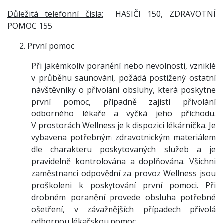
Důležitá telefonní čísla:
HASIČI 150, ZDRAVOTNÍ
POMOC 155
První pomoc
Při jakémkoliv poranění nebo nevolnosti, vzniklé
v průběhu saunování, požádá postižený ostatní
návštěvníky o přivolání obsluhy, která poskytne
první pomoc, případně zajistí přivolání
odborného lékaře a vyčká jeho příchodu.
V prostorách Wellness je k dispozici lékárnička. Je
vybavena potřebným zdravotnickým materiálem
dle charakteru poskytovaných služeb a je
pravidelně kontrolována a doplňována. Všichni
zaměstnanci odpovědní za provoz Wellness jsou
proškoleni k poskytování první pomoci. Při
drobném poranění provede obsluha potřebné
ošetření, v závažnějších případech přivolá
odbornou lékařskou pomoc.