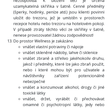
nezodpovídá. K uložení věcí je určena
uzamykatelná skříňka v šatně. Cenné předměty
(šperky, hodinky, peníze atd.) jsou klienti povinni
uložit do trezoru, jež je umístěn v prostorech
recepce hotelu nebo trezoru na hotelovém pokoji.
V případě ztráty těchto věcí ze skříňky v šatně,
nenese provozovatel žádnou zodpovědnost!
Do prostor Wellness je zakázáno
vnášet vlastní potraviny či nápoje
vnášet skleněné nádoby, lahve či sklenice
vnášet zbraně a střelivo jakéhokoliv druhu,
jakož i předměty, které lze jako zbraň použít,
nebo i které mohou být pro uživatele a
návštěvníky zařízení potencionálně
nebezpečné
vnášet a konzumovat alkohol, drogy či jiné
toxické látky
vnášet, držet, vyrábět či přechovávat
omamné či psychotropní látky, jedy nebo