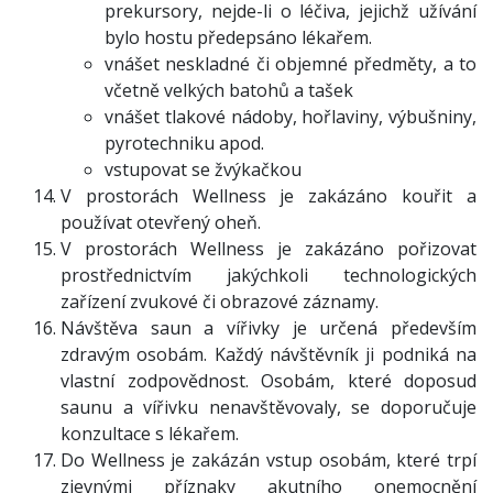
prekursory, nejde-li o léčiva, jejichž užívání
bylo hostu předepsáno lékařem.
vnášet neskladné či objemné předměty, a to
včetně velkých batohů a tašek
vnášet tlakové nádoby, hořlaviny, výbušniny,
pyrotechniku apod.
vstupovat se žvýkačkou
V prostorách Wellness je zakázáno kouřit a
používat otevřený oheň.
V prostorách Wellness je zakázáno pořizovat
prostřednictvím jakýchkoli technologických
zařízení zvukové či obrazové záznamy.
Návštěva saun a vířivky je určená především
zdravým osobám. Každý návštěvník ji podniká na
vlastní zodpovědnost. Osobám, které doposud
saunu a vířivku nenavštěvovaly, se doporučuje
konzultace s lékařem.
Do Wellness je zakázán vstup osobám, které trpí
zjevnými příznaky akutního onemocnění