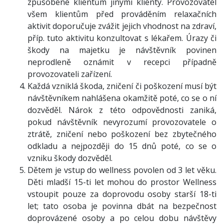
způsobené klientům jinými klienty. Provozovatel
všem klientům před prováděním relaxačních
aktivit doporučuje zvážit jejich vhodnost na zdraví,
příp. tuto aktivitu konzultovat s lékařem. Úrazy či
škody na majetku je návštěvník povinen
neprodleně oznámit v recepci případně
provozovateli zařízení.
Každá vzniklá škoda, zničení či poškození musí být
návštěvníkem nahlášena okamžitě poté, co se o ní
dozvěděl. Nárok z této odpovědnosti zaniká,
pokud návštěvník nevyrozumí provozovatele o
ztrátě, zničení nebo poškození bez zbytečného
odkladu a nejpozději do 15 dnů poté, co se o
vzniku škody dozvěděl.
Dětem je vstup do wellness povolen od 3 let věku.
Děti mladší 15-ti let mohou do prostor Wellness
vstoupit pouze za doprovodu osoby starší 18-ti
let
; tato osoba je povinna dbát na bezpečnost
doprovázené osoby a po celou dobu návštěvy