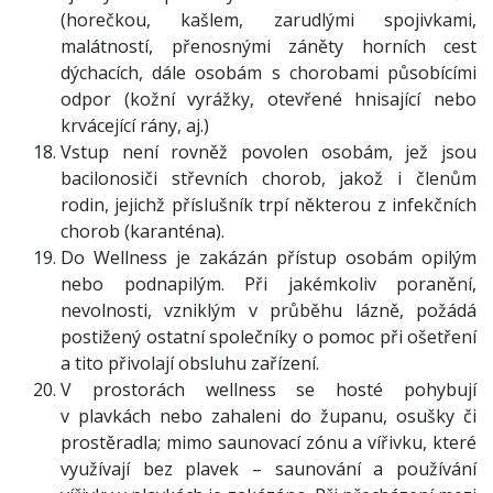
(horečkou, kašlem, zarudlými spojivkami,
malátností, přenosnými záněty horních cest
dýchacích, dále osobám s chorobami působícími
odpor (kožní vyrážky, otevřené hnisající nebo
krvácející rány, aj.)
Vstup není rovněž povolen osobám, jež jsou
bacilonosiči střevních chorob, jakož i členům
rodin, jejichž příslušník trpí některou z infekčních
chorob (karanténa).
Do Wellness je zakázán přístup osobám opilým
nebo podnapilým. Při jakémkoliv poranění,
nevolnosti, vzniklým v průběhu lázně, požádá
postižený ostatní společníky o pomoc při ošetření
a tito přivolají obsluhu zařízení.
V prostorách wellness se hosté pohybují
v plavkách nebo zahaleni do županu, osušky či
prostěradla; mimo saunovací zónu a vířivku, které
využívají bez plavek – saunování a používání