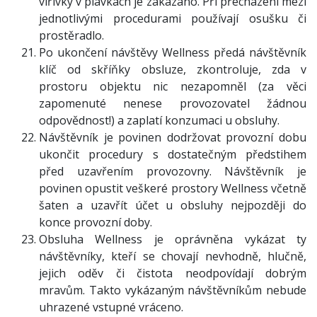
vířivky v plavkách je zakázáno. Při přecházení mezi
jednotlivými procedurami používají osušku či
prostěradlo.
Po ukončení návštěvy Wellness předá návštěvník
klíč od skříňky obsluze, zkontroluje, zda v
prostoru objektu nic nezapomněl (za věci
zapomenuté nenese provozovatel žádnou
odpovědnost!) a zaplatí konzumaci u obsluhy.
Návštěvník je povinen dodržovat provozní dobu
ukončit procedury s dostatečným předstihem
před uzavřením provozovny. Návštěvník je
povinen opustit veškeré prostory Wellness včetně
šaten a uzavřít účet u obsluhy nejpozději do
konce provozní doby.
Obsluha Wellness je oprávněna vykázat ty
návštěvníky, kteří se chovají nevhodně, hlučně,
jejich oděv či čistota neodpovídají dobrým
mravům. Takto vykázaným návštěvníkům nebude
uhrazené vstupné vráceno.