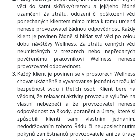
věcí do šatní skříňky/trezoru a její/jeho řádné
uzamčení. Za ztrátu, odcizení či poškození věcí
ponechaných klientem mimo místa k tomu určená
nenese provozovatel žádnou odpovědnost. Každý
klient je povinen řádně si hlídat své věci po celou
dobu návštěvy Wellness. Za ztrátu cenných věcí
neumístěných v trezorech nebo nepředaných
pověřenému pracovníkovi Wellness nenese
provozovatel odpovědnost.
Každý klient je povinen se v prostorech Wellness
chovat ukázněně a vyvarovat se jednání ohrožující
bezpečnost svou i třetích osob. Klient bere na
vědomí, že relaxační aktivity provozuje výlučně na
vlastní nebezpečí a že provozovatel nenese
odpovědnost za škody, poranění a úrazy, které si
způsobili klienti sami vlastním jednáním,
nedodržováním tohoto Řádu či neuposlechnutím
pokynů zaměstnanců provozovatele ani za úrazy