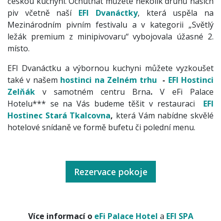
českou kuchyni. Ochutnat můžete několik druhů našich
piv včetně naší
EFI Dvanáctky
, která uspěla na
Mezinárodním pivním festivalu a v kategorii „Světlý
ležák premium z minipivovaru“ vybojovala úžasné 2.
místo.
EFI Dvanáctku a výbornou kuchyni můžete vyzkoušet
také v našem
hostinci na Zelném trhu
-
EFI Hostinci
Zelňák
v samotném centru Brna
.
V eFi Palace
Hotelu*** se na Vás budeme těšit v restauraci
EFI
Hostinec Stará Tkalcovna
,
která Vám nabídne skvělé
hotelové snídaně ve formě bufetu či polední menu.
Rezervace pokoje
Více informací o
eFi Palace Hotel
a
EFI SPA