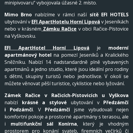
minipivovaru“ vybojovala úžasné 2. místo.
Mimo Brno
nabízíme v rámci naší
sítě EFI HOTELS
ubytování v
EFI ApartHotelu Horní Lipová
v Jeseníkách
nebo v krásném
Zámku Račice
v obci Račice-Pístovice
na Vyškovsku.
EFI ApartHotel Horní Lipová
je
moderní
apartmánový hotel
na pomezí Jeseníků a Kralického
Sněžníku. Nabízí 14 nadstandardně plně vybavených
apartmánů a jedno studio, které jsou ideální pro rodiny
s dětmi, skupiny turistů nebo jednotlivce. V okolí se
můžete věnovat pěší turistice, cyklistice nebo lyžování.
Zámek Račice v Račicích-Pístovicích
u Vyškova
nabízí
krásné a stylové
ubytování v
Předzámčí
i
Podzámčí
. V
Předzámčí
jsme vybudovali nejen
komfortní pokoje a prostorné apartmány s terasou, ale
i
multifunkční sál Konírna
, který je vhodným
prostorem pro konání svateb, firemních večírků či