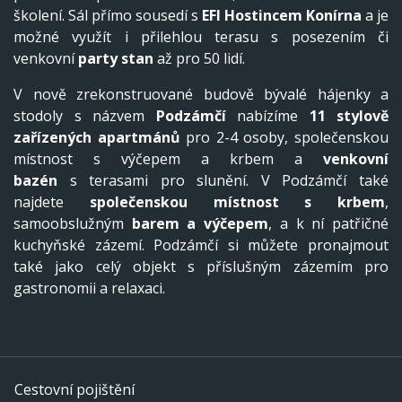
školení. Sál přímo sousedí s
EFI Hostincem Konírna
a je
možné využít i přilehlou terasu s posezením či
venkovní
party stan
až pro 50 lidí.
V nově zrekonstruované budově bývalé hájenky a
stodoly s názvem
Podzámčí
nabízíme
11 stylově
zařízených apartmánů
pro 2-4 osoby, společenskou
místnost s výčepem a krbem a
venkovní
bazén
s terasami pro slunění. V Podzámčí také
najdete
společenskou místnost s krbem
,
samoobslužným
barem a výčepem
, a k ní patřičné
kuchyňské zázemí. Podzámčí si můžete pronajmout
také jako celý objekt s příslušným zázemím pro
gastronomii a relaxaci.
Cestovní pojištění