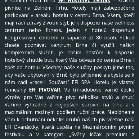
v samém srdci Brna
EFI Hostinec Zelňák
- krásná
pivnice na Zelném Trhu. Hotely mají zabezpečené
parkování v areálu hotelu v centru Brna. Všem, kteří
mají rádi zdravý životní styl, je k dispozici naše wellness
centrum nebo fitness. Jeden z hotelů disponuje
kongresovým centrem o kapacitě až 80 osob. Pokud
chcete poznávat centrum Brna či využít našich
komplexních služeb, je našim hostům k dispozici
hotelový shuttle bus, který Vás odveze do centra Brna i
zpět do hotelu. Všechny naše služby poskytujeme tak,
aby Vaše ubytování v Brně bylo příjemné a abyste se k
nám rádi vraceli. Součástí EFI SPA Hotelu je vlastní
řemeslný
EFI PIVOVAR
. Ve třínádobové varně české
výroby pro Vás vaříme pivo několika stylů a chutí.
Vaříme výhradně z nejlepších surovin na trhu a s
maximálním možným podílem ruční práce. Nabídneme
Vám k ochutnání několik druhů našich piv včetně naší
EFI Dvanáctky, která uspěla na Mezinárodním pivním
festivalu a v kategorii „Světlý ležák premium z