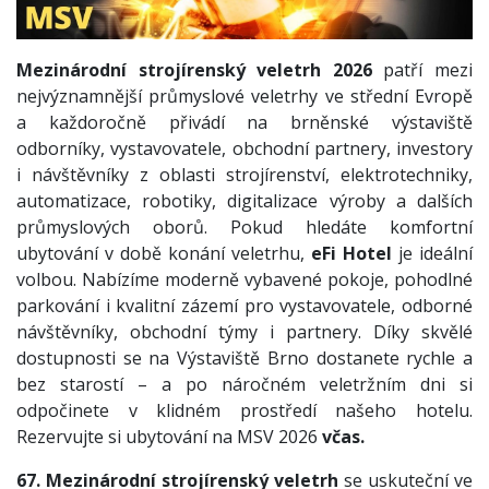
Mezinárodní strojírenský veletrh 2026
patří mezi
nejvýznamnější průmyslové veletrhy ve střední Evropě
a každoročně přivádí na brněnské výstaviště
odborníky, vystavovatele, obchodní partnery, investory
i návštěvníky z oblasti strojírenství, elektrotechniky,
automatizace, robotiky, digitalizace výroby a dalších
průmyslových oborů. Pokud hledáte komfortní
ubytování v době konání veletrhu,
eFi Hotel
je ideální
volbou. Nabízíme moderně vybavené pokoje, pohodlné
parkování i kvalitní zázemí pro vystavovatele, odborné
návštěvníky, obchodní týmy i partnery. Díky skvělé
dostupnosti se na Výstaviště Brno dostanete rychle a
bez starostí – a po náročném veletržním dni si
odpočinete v klidném prostředí našeho hotelu.
Rezervujte si ubytování na MSV 2026
včas.
67. Mezinárodní strojírenský veletrh
se uskuteční ve