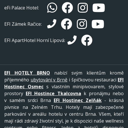
eFi Palace Hotel:
EFI Zámek Račice:
EFI ApartHotel Horní Lipová:
EFI HOTELY BRNO
nabízí svým klientům kromě
příjemného
ubytování v Brně
i špičkovou restauraci
EFI
Hostinec Osmec
s vlastním minipivovarem, stylové
prostory
EFI Hostince Tkalcovna
k pronájmu nebo
v samém srdci Brna
EFI Hostinec Zelňák
- krásná
pivnice na Zelném Trhu. Hotely mají zabezpečené
parkování v areálu hotelu v centru Brna. Všem, kteří
mají rádi zdravý životní styl, je k dispozici naše wellness
centrum nebo fitness. Jeden z hotelů disponuje