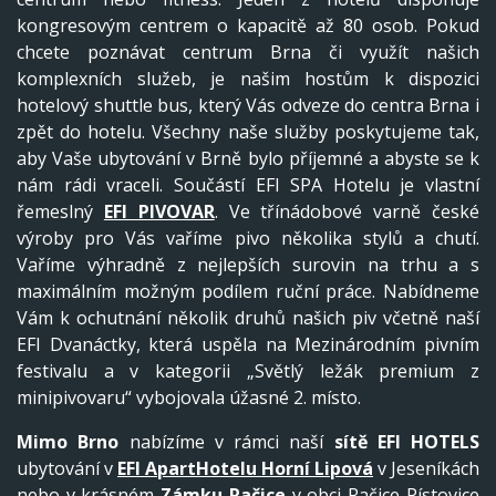
kongresovým centrem o kapacitě až 80 osob. Pokud
chcete poznávat centrum Brna či využít našich
komplexních služeb, je našim hostům k dispozici
hotelový shuttle bus, který Vás odveze do centra Brna i
zpět do hotelu. Všechny naše služby poskytujeme tak,
aby Vaše ubytování v Brně bylo příjemné a abyste se k
nám rádi vraceli. Součástí EFI SPA Hotelu je vlastní
řemeslný
EFI PIVOVAR
. Ve třínádobové varně české
výroby pro Vás vaříme pivo několika stylů a chutí.
Vaříme výhradně z nejlepších surovin na trhu a s
maximálním možným podílem ruční práce. Nabídneme
Vám k ochutnání několik druhů našich piv včetně naší
EFI Dvanáctky, která uspěla na Mezinárodním pivním
festivalu a v kategorii „Světlý ležák premium z
minipivovaru“ vybojovala úžasné 2. místo.
Mimo Brno
nabízíme v rámci naší
sítě EFI HOTELS
ubytování v
EFI ApartHotelu Horní Lipová
v Jeseníkách
nebo v krásném
Zámku Račice
v obci Račice-Pístovice