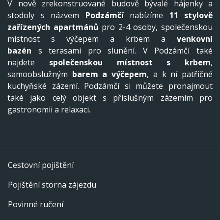
V nově zrekonstruované budově bývalé hájenky a
stodoly s názvem
Podzámčí
nabízíme
11 stylově
zařízených apartmánů
pro 2-4 osoby, společenskou
místnost s výčepem a krbem a
venkovní
bazén
s terasami pro slunění. V Podzámčí také
najdete
společenskou místnost s krbem
,
samoobslužným
barem a výčepem
, a k ní patřičné
kuchyňské zázemí. Podzámčí si můžete pronajmout
také jako celý objekt s příslušným zázemím pro
gastronomii a relaxaci.
Cestovní pojištění
Pojištění storna zájezdu
Povinné ručení