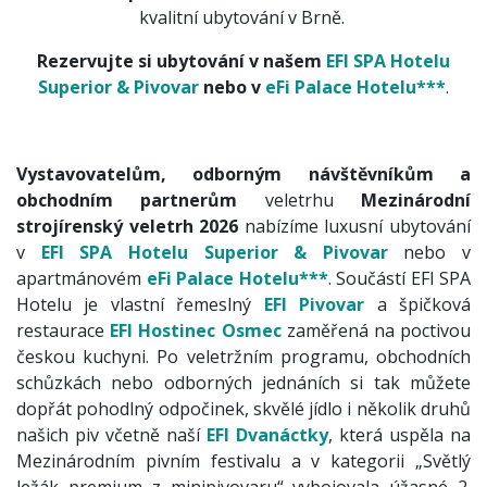
kvalitní ubytování v Brně.
Rezervujte si ubytování v našem
EFI SPA Hotelu
Superior & Pivovar
nebo v
eFi Palace Hotelu***
.
Vystavovatelům, odborným návštěvníkům a
obchodním partnerům
veletrhu
Mezinárodní
strojírenský veletrh 2026
nabízíme luxusní ubytování
v
EFI SPA Hotelu Superior & Pivovar
nebo v
apartmánovém
eFi Palace Hotelu***
. Součástí EFI SPA
Hotelu je vlastní řemeslný
EFI Pivovar
a špičková
restaurace
EFI Hostinec Osmec
zaměřená na poctivou
českou kuchyni. Po veletržním programu, obchodních
schůzkách nebo odborných jednáních si tak můžete
dopřát pohodlný odpočinek, skvělé jídlo i několik druhů
našich piv včetně naší
EFI Dvanáctky
, která uspěla na
Mezinárodním pivním festivalu a v kategorii „Světlý
ležák premium z minipivovaru“ vybojovala úžasné 2.