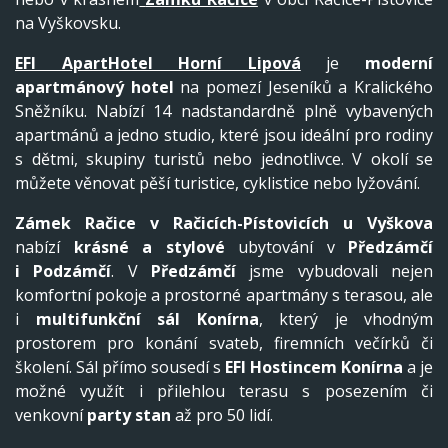
na Vyškovsku.
EFI ApartHotel Horní Lipová
je
moderní
apartmánový hotel
na pomezí Jeseníků a Kralického
Sněžníku. Nabízí 14 nadstandardně plně vybavených
apartmánů a jedno studio, které jsou ideální pro rodiny
s dětmi, skupiny turistů nebo jednotlivce. V okolí se
můžete věnovat pěší turistice, cyklistice nebo lyžování.
Zámek Račice v Račicích-Pístovicích
u Vyškova
nabízí
krásné a stylové
ubytování v
Předzámčí
i
Podzámčí
. V
Předzámčí
jsme vybudovali nejen
komfortní pokoje a prostorné apartmány s terasou, ale
i
multifunkční sál Konírna
, který je vhodným
prostorem pro konání svateb, firemních večírků či
školení. Sál přímo sousedí s
EFI Hostincem Konírna
a je
možné využít i přilehlou terasu s posezením či
venkovní
party stan
až pro 50 lidí.