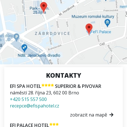
KONTAKTY
EFI SPA HOTEL
SUPERIOR & PIVOVAR
náměstí 28. října 23
,
602 00
Brno
+420 515 557 500
recepce@efispahotel.cz
zobrazit na mapě
EFI PALACE HOTEL