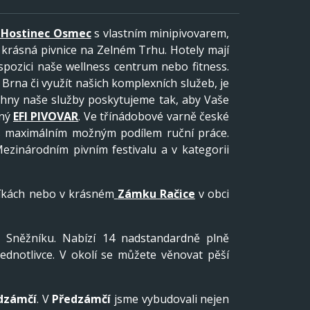
I Hostinec Osmec
s vlastním minipivovarem,
 krásná pivnice na Zelném Trhu. Hotely mají
ispozici naše wellness centrum nebo fitness.
rna či využít našich komplexních služeb, je
echny naše služby poskytujeme tak, aby Vaše
lný
EFI PIVOVAR
. Ve třínádobové varně české
a s maximálním možným podílem ruční práce.
zinárodním pivním festivalu a v kategorii
íkách nebo v krásném
Zámku Račice
v obci
 Sněžníku. Nabízí 14 nadstandardně plně
ednotlivce. V okolí se můžete věnovat pěší
dzámčí
. V
Předzámčí
jsme vybudovali nejen