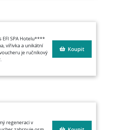
s EFI SPA Hotelu****
a, vířivka a unikátní
Koupit
 voucheru je ručníkový
.
ný regeneraci v
Koupit
oucher zahrnuje osm