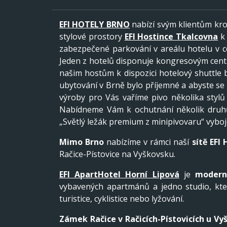
EFI HOTELY BRNO
nabízí svým klientům k
stylové prostory
EFI Hostince Tkalcovna
k 
zabezpečené parkování v areálu hotelu v cen
Jeden z hotelů disponuje kongresovým centr
našim hostům k dispozici hotelový shuttle 
ubytování v Brně bylo příjemné a abyste se 
výroby pro Vás vaříme pivo několika stylů
Nabídneme Vám k ochutnání několik druhů 
„Světlý ležák premium z minipivovaru“ vyboj
Mimo Brno
nabízíme v rámci naší
sítě EFI
Račice-Pístovice na Vyškovsku.
EFI ApartHotel Horní Lipová
je
modern
vybavených apartmánů a jedno studio, kter
turistice, cyklistice nebo lyžování.
Zámek Račice v Račicích-Pístovicích
u Vy