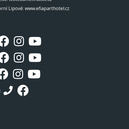
orní Lipové
:
www.efiaparthotel.cz
á: