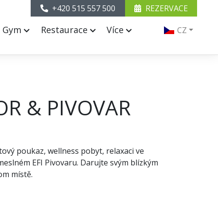
+420 515 557 500
REZERVACE
& Gym
Restaurace
Více
CZ
OR & PIVOVAR
ový poukaz, wellness pobyt, relaxaci ve
emeslném EFI Pivovaru. Darujte svým blízkým
om místě.