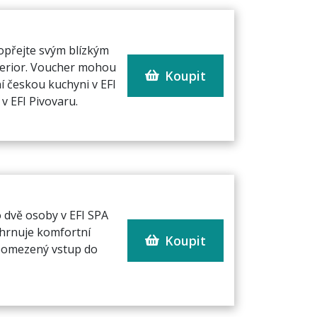
opřejte svým blízkým
perior. Voucher mohou
Koupit
ní českou kuchyni v EFI
v EFI Pivovaru.
 dvě osoby v EFI SPA
ahrnuje komfortní
Koupit
neomezený vstup do