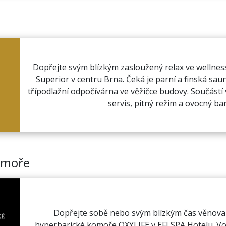
Dopřejte svým blízkým zasloužený relax ve wellnes
Superior v centru Brna. Čeká je parní a finská saun
třípodlažní odpočívárna ve věžičce budovy. Součástí
servis, pitný režim a ovocný bar
omoře
Dopřejte sobě nebo svým blízkým čas věnova
hyperbarické komoře OXYLIFE v EFI SPA Hotelu. V