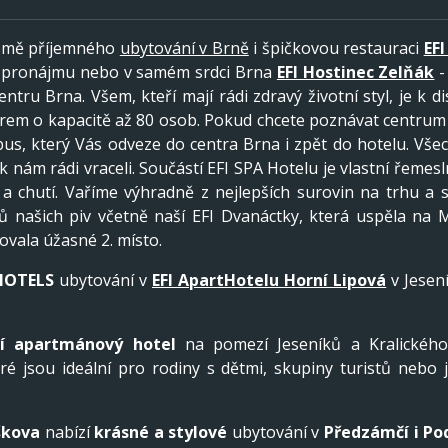
romě příjemného
ubytování v Brně
i špičkovou restauraci
EF
pronájmu nebo v samém srdci Brna
EFI Hostinec Zelňák
-
tru Brna. Všem, kteří mají rádi zdravý životní styl, je k d
em o kapacitě až 80 osob. Pokud chcete poznávat centrum B
bus, který Vás odveze do centra Brna i zpět do hotelu. Vš
k nám rádi vraceli. Součástí EFI SPA Hotelu je vlastní řemes
 a chutí. Vaříme výhradně z nejlepších surovin na trhu 
našich piv včetně naší EFI Dvanáctky, která uspěla na Me
ovala úžasné 2. místo.
 HOTELS
ubytování v
EFI ApartHotelu Horní Lipová
v Jesen
í apartmánový hotel
na pomezí Jeseníků a Kralického
é jsou ideální pro rodiny s dětmi, skupiny turistů nebo j
škova
nabízí
krásné a stylové
ubytování v
Předzámčí i
Po