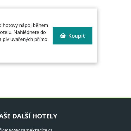
po hotový nápoj během
Hotelu. Nahlédnete do
Koupit
ka piv uvařených přímo
AŠE DALŠÍ HOTELY
ice
:
www.zamekracice.cz