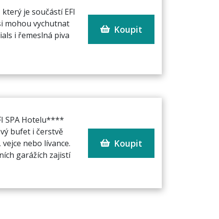
který je součástí EFI
si mohou vychutnat
Koupit
als i řemeslná piva
EFI SPA Hotelu****
ý bufet i čerstvě
Koupit
vejce nebo lívance.
ch garážích zajistí