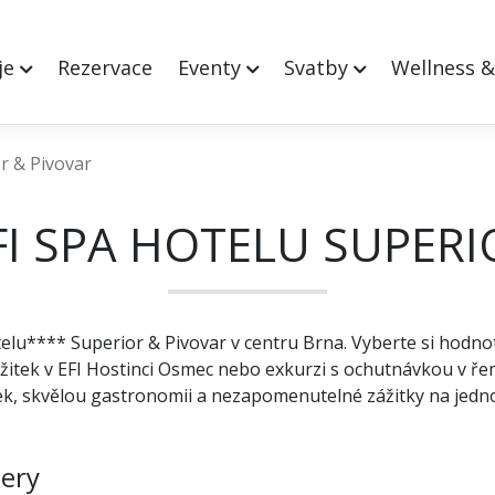
je
Rezervace
Eventy
Svatby
Wellness 
r & Pivovar
I SPA HOTELU SUPERI
elu**** Superior & Pivovar v centru Brna. Vyberte si hodnot
ážitek v EFI Hostinci Osmec nebo exkurzi s ochutnávkou v ř
k, skvělou gastronomii a nezapomenutelné zážitky na jedn
ery