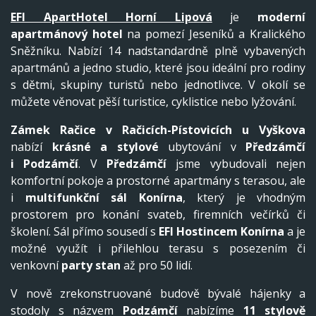
EFI ApartHotel Horní Lipová
je
moderní
apartmánový hotel
na pomezí Jeseníků a Kralického
Sněžníku. Nabízí 14 nadstandardně plně vybavených
apartmánů a jedno studio, které jsou ideální pro rodiny
s dětmi, skupiny turistů nebo jednotlivce. V okolí se
můžete věnovat pěší turistice, cyklistice nebo lyžování.
Zámek Račice v Račicích-Pístovicích
u Vyškova
nabízí
krásné a stylové
ubytování v
Předzámčí
i
Podzámčí
. V
Předzámčí
jsme vybudovali nejen
komfortní pokoje a prostorné apartmány s terasou, ale
i
multifunkční sál Konírna
, který je vhodným
prostorem pro konání svateb, firemních večírků či
školení. Sál přímo sousedí s
EFI Hostincem Konírna
a je
možné využít i přilehlou terasu s posezením či
venkovní
party stan
až pro 50 lidí.
V nově zrekonstruované budově bývalé hájenky a
stodoly s názvem
Podzámčí
nabízíme
11 stylově