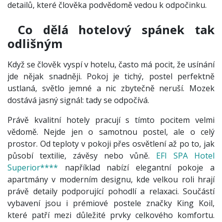
detailů, které člověka podvědomě vedou k odpočinku.
Co dělá hotelový spánek tak
odlišným
Když se člověk vyspí v hotelu, často má pocit, že usínání
jde nějak snadněji. Pokoj je tichý, postel perfektně
ustlaná, světlo jemné a nic zbytečně neruší. Mozek
dostává jasný signál: tady se odpočívá.
Právě kvalitní hotely pracují s tímto pocitem velmi
vědomě. Nejde jen o samotnou postel, ale o celý
prostor. Od teploty v pokoji přes osvětlení až po to, jak
působí textilie, závěsy nebo vůně.
EFI SPA Hotel
Superior****
například nabízí elegantní pokoje a
apartmány v moderním designu, kde velkou roli hrají
právě detaily podporující pohodlí a relaxaci. Součástí
vybavení jsou i prémiové postele značky King Koil,
které patří mezi důležité prvky celkového komfortu.