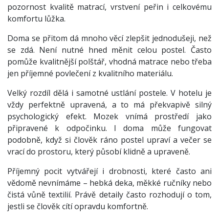
pozornost kvalitě matrací, vrstvení peřin i celkovému
komfortu lůžka.
Doma se přitom dá mnoho věcí zlepšit jednodušeji, než
se zdá. Není nutné hned měnit celou postel. Často
pomůže kvalitnější polštář, vhodná matrace nebo třeba
jen příjemné povlečení z kvalitního materiálu.
Velký rozdíl dělá i samotné ustlání postele. V hotelu je
vždy perfektně upravená, a to má překvapivě silný
psychologický efekt. Mozek vnímá prostředí jako
připravené k odpočinku. I doma může fungovat
podobně, když si člověk ráno postel upraví a večer se
vrací do prostoru, který působí klidně a upraveně.
Příjemný pocit vytvářejí i drobnosti, které často ani
vědomě nevnímáme – hebká deka, měkké ručníky nebo
čistá vůně textilií. Právě detaily často rozhodují o tom,
jestli se člověk cítí opravdu komfortně.