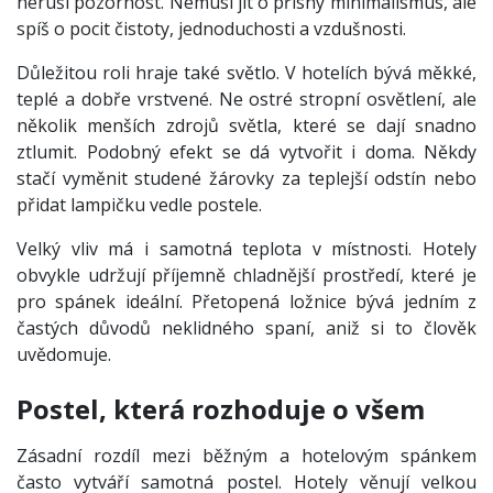
neruší pozornost. Nemusí jít o přísný minimalismus, ale
spíš o pocit čistoty, jednoduchosti a vzdušnosti.
Důležitou roli hraje také světlo. V hotelích bývá měkké,
teplé a dobře vrstvené. Ne ostré stropní osvětlení, ale
několik menších zdrojů světla, které se dají snadno
ztlumit. Podobný efekt se dá vytvořit i doma. Někdy
stačí vyměnit studené žárovky za teplejší odstín nebo
přidat lampičku vedle postele.
Velký vliv má i samotná teplota v místnosti. Hotely
obvykle udržují příjemně chladnější prostředí, které je
pro spánek ideální. Přetopená ložnice bývá jedním z
častých důvodů neklidného spaní, aniž si to člověk
uvědomuje.
Postel, která rozhoduje o všem
Zásadní rozdíl mezi běžným a hotelovým spánkem
často vytváří samotná postel. Hotely věnují velkou