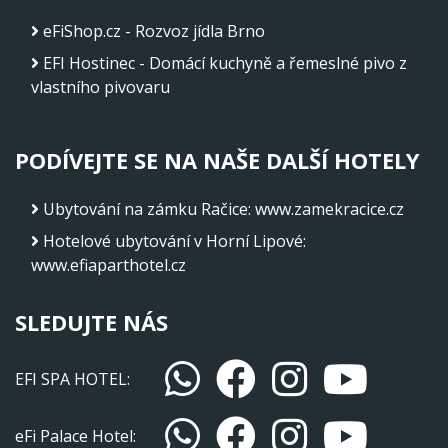
eFiShop.cz - Rozvoz jídla Brno
EFI Hostinec - Domácí kuchyně a řemeslné pivo z
vlastního pivovaru
PODÍVEJTE SE NA NAŠE DALŠÍ HOTELY
Ubytování na zámku Račice
:
www.zamekracice.cz
Hotelové ubytování v Horní Lipové
:
www.efiaparthotel.cz
SLEDUJTE NÁS
EFI SPA HOTEL:
eFi Palace Hotel: