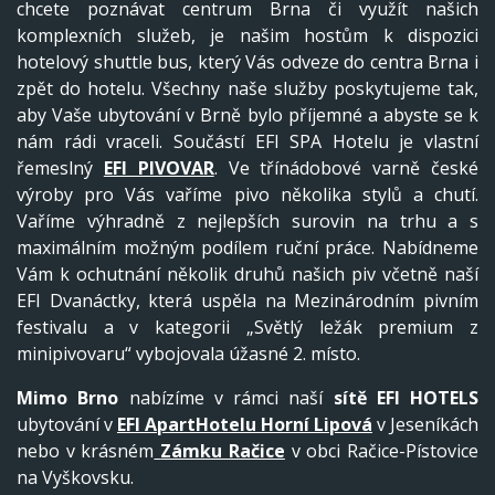
chcete poznávat centrum Brna či využít našich
komplexních služeb, je našim hostům k dispozici
hotelový shuttle bus, který Vás odveze do centra Brna i
zpět do hotelu. Všechny naše služby poskytujeme tak,
aby Vaše ubytování v Brně bylo příjemné a abyste se k
nám rádi vraceli. Součástí EFI SPA Hotelu je vlastní
řemeslný
EFI PIVOVAR
. Ve třínádobové varně české
výroby pro Vás vaříme pivo několika stylů a chutí.
Vaříme výhradně z nejlepších surovin na trhu a s
maximálním možným podílem ruční práce. Nabídneme
Vám k ochutnání několik druhů našich piv včetně naší
EFI Dvanáctky, která uspěla na Mezinárodním pivním
festivalu a v kategorii „Světlý ležák premium z
minipivovaru“ vybojovala úžasné 2. místo.
Mimo Brno
nabízíme v rámci naší
sítě EFI HOTELS
ubytování v
EFI ApartHotelu Horní Lipová
v Jeseníkách
nebo v krásném
Zámku Račice
v obci Račice-Pístovice
na Vyškovsku.