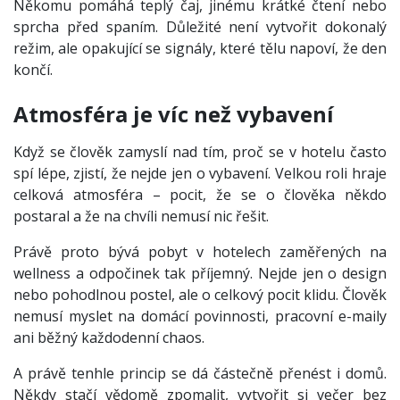
Někomu pomáhá teplý čaj, jinému krátké čtení nebo
sprcha před spaním. Důležité není vytvořit dokonalý
režim, ale opakující se signály, které tělu napoví, že den
končí.
Atmosféra je víc než vybavení
Když se člověk zamyslí nad tím, proč se v hotelu často
spí lépe, zjistí, že nejde jen o vybavení. Velkou roli hraje
celková atmosféra – pocit, že se o člověka někdo
postaral a že na chvíli nemusí nic řešit.
Právě proto bývá pobyt v hotelech zaměřených na
wellness a odpočinek tak příjemný. Nejde jen o design
nebo pohodlnou postel, ale o celkový pocit klidu. Člověk
nemusí myslet na domácí povinnosti, pracovní e-maily
ani běžný každodenní chaos.
A právě tenhle princip se dá částečně přenést i domů.
Někdy stačí vědomě zpomalit, vytvořit si večer bez