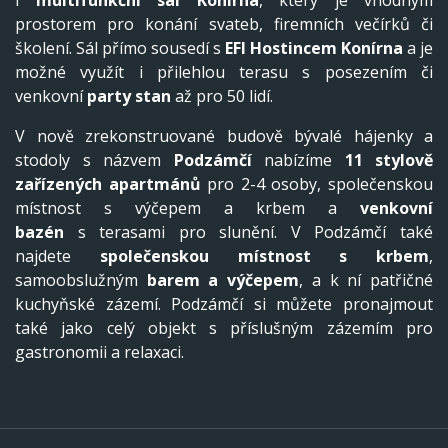
i
multifunkční sál Konírna
, který je vhodným
prostorem pro konání svateb, firemních večírků či
školení. Sál přímo sousedí s
EFI Hostincem Konírna
a je
možné využít i přilehlou terasu s posezením či
venkovní
party stan
až pro 50 lidí.
V nově zrekonstruované budově bývalé hájenky a
stodoly s názvem
Podzámčí
nabízíme
11 stylově
zařízených apartmánů
pro 2-4 osoby, společenskou
místnost s výčepem a krbem a
venkovní
bazén
s terasami pro slunění. V Podzámčí také
najdete
společenskou místnost s krbem
,
samoobslužným
barem a výčepem
, a k ní patřičné
kuchyňské zázemí. Podzámčí si můžete pronajmout
také jako celý objekt s příslušným zázemím pro
gastronomii a relaxaci.