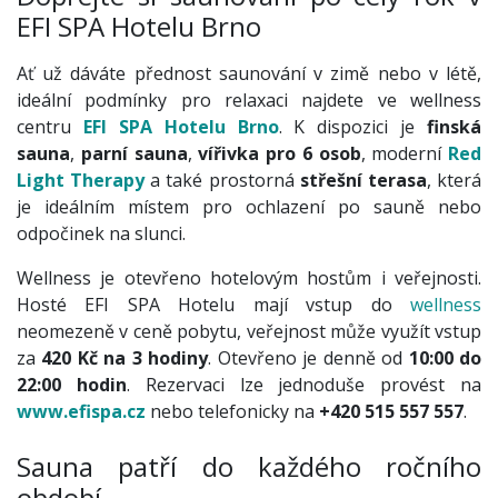
EFI SPA Hotelu Brno
Ať už dáváte přednost saunování v zimě nebo v létě,
ideální podmínky pro relaxaci najdete ve wellness
centru
EFI SPA Hotelu Brno
. K dispozici je
finská
sauna
,
parní sauna
,
vířivka pro 6 osob
, moderní
Red
Light Therapy
a také prostorná
střešní terasa
, která
je ideálním místem pro ochlazení po sauně nebo
odpočinek na slunci.
Wellness je otevřeno hotelovým hostům i veřejnosti.
Hosté EFI SPA Hotelu mají vstup do
wellness
neomezeně v ceně pobytu, veřejnost může využít vstup
za
420 Kč na 3 hodiny
. Otevřeno je denně od
10:00 do
22:00 hodin
. Rezervaci lze jednoduše provést na
www.efispa.cz
nebo telefonicky na
+420 515 557 557
.
Sauna patří do každého ročního
období