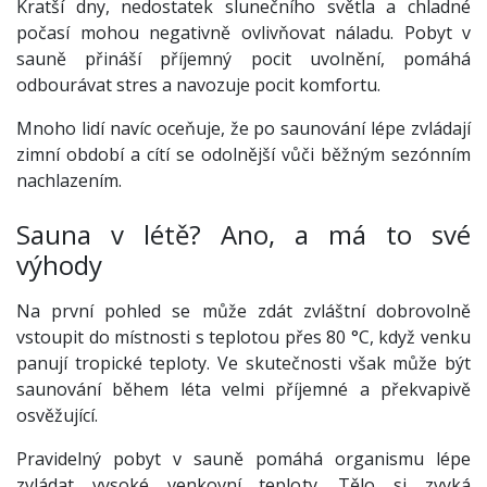
Kratší dny, nedostatek slunečního světla a chladné
počasí mohou negativně ovlivňovat náladu. Pobyt v
sauně přináší příjemný pocit uvolnění, pomáhá
odbourávat stres a navozuje pocit komfortu.
Mnoho lidí navíc oceňuje, že po saunování lépe zvládají
zimní období a cítí se odolnější vůči běžným sezónním
nachlazením.
Sauna v létě? Ano, a má to své
výhody
Na první pohled se může zdát zvláštní dobrovolně
vstoupit do místnosti s teplotou přes 80 °C, když venku
panují tropické teploty. Ve skutečnosti však může být
saunování během léta velmi příjemné a překvapivě
osvěžující.
Pravidelný pobyt v sauně pomáhá organismu lépe
zvládat vysoké venkovní teploty. Tělo si zvyká