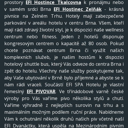
prostory
EFI Hostince Tkalcovna
k pronájmu nebo
v samém srdci Brna
EFI Hostinec Zelňák
- krásná
pivnice na Zelném Trhu. Hotely mají zabezpečené
parkování v areálu hotelu v centru Brna. Všem, kteří
mají rádi zdravý životní styl, je k dispozici naše wellness
centrum nebo fitness. Jeden z hotelů disponuje
kongresovým centrem o kapacitě až 80 osob. Pokud
chcete poznávat centrum Brna či využít našich
komplexních služeb, je našim hostům k dispozici
hotelový shuttle bus, který Vás odveze do centra Brna i
zpět do hotelu. Všechny naše služby poskytujeme tak,
aby Vaše ubytování v Brně bylo příjemné a abyste se k
nám rádi vraceli. Součástí EFI SPA Hotelu je vlastní
řemeslný
EFI PIVOVAR
. Ve třínádobové varně české
výroby pro Vás vaříme pivo několika stylů a chutí.
Vaříme výhradně z nejlepších surovin na trhu a s
maximálním možným podílem ruční práce. Nabídneme
Vám k ochutnání několik druhů našich piv včetně naší
EFI Dvanáctky, která uspěla na Mezinárodním pivním