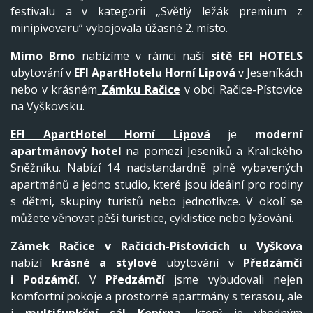
festivalu a v kategorii „Světlý ležák premium z
minipivovaru“ vybojovala úžasné 2. místo.
Mimo Brno
nabízíme v rámci naší
sítě EFI HOTELS
ubytování v
EFI ApartHotelu Horní Lipová
v Jeseníkách
nebo v krásném
Zámku Račice
v obci Račice-Pístovice
na Vyškovsku.
EFI ApartHotel Horní Lipová
je
moderní
apartmánový hotel
na pomezí Jeseníků a Kralického
Sněžníku. Nabízí 14 nadstandardně plně vybavených
apartmánů a jedno studio, které jsou ideální pro rodiny
s dětmi, skupiny turistů nebo jednotlivce. V okolí se
můžete věnovat pěší turistice, cyklistice nebo lyžování.
Zámek Račice v Račicích-Pístovicích
u Vyškova
nabízí
krásné a stylové
ubytování v
Předzámčí
i
Podzámčí
. V
Předzámčí
jsme vybudovali nejen
komfortní pokoje a prostorné apartmány s terasou, ale