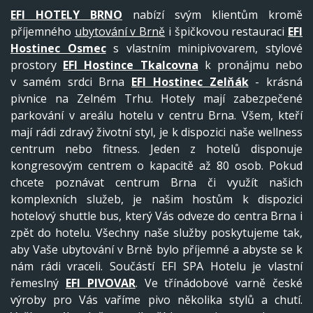
EFI HOTELY BRNO
nabízí svým klientům kromě
příjemného
ubytování v Brně
i špičkovou restauraci
EFI
Hostinec Osmec
s vlastním minipivovarem, stylové
prostory
EFI Hostince Tkalcovna
k pronájmu nebo
v samém srdci Brna
EFI Hostinec Zelňák
- krásná
pivnice na Zelném Trhu. Hotely mají zabezpečené
parkování v areálu hotelu v centru Brna. Všem, kteří
mají rádi zdravý životní styl, je k dispozici naše wellness
centrum nebo fitness. Jeden z hotelů disponuje
kongresovým centrem o kapacitě až 80 osob. Pokud
chcete poznávat centrum Brna či využít našich
komplexních služeb, je našim hostům k dispozici
hotelový shuttle bus, který Vás odveze do centra Brna i
zpět do hotelu. Všechny naše služby poskytujeme tak,
aby Vaše ubytování v Brně bylo příjemné a abyste se k
nám rádi vraceli. Součástí EFI SPA Hotelu je vlastní
řemeslný
EFI PIVOVAR
. Ve třínádobové varně české
výroby pro Vás vaříme pivo několika stylů a chutí.