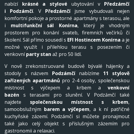
nabízí
krásné a stylové
ubytování v
Předzámčí
i
Podzámčí
. V
Předzámčí
jsme vybudovali nejen
komfortní pokoje a prostorné apartmány s terasou, ale
i
multifunkční sál Konírna
, který je vhodným
prostorem pro konání svateb, firemních večírků či
školení. Sál přímo sousedí s
EFI Hostincem Konírna
a je
možné využít i přilehlou terasu s posezením či
venkovní
party stan
až pro 50 lidí.
V nově zrekonstruované budově bývalé hájenky a
stodoly s názvem
Podzámčí
nabízíme
11 stylově
zařízených apartmánů
pro 2-4 osoby, společenskou
místnost s výčepem a krbem a
venkovní
bazén
s terasami pro slunění. V Podzámčí také
najdete
společenskou místnost s krbem
,
samoobslužným
barem a výčepem
, a k ní patřičné
kuchyňské zázemí. Podzámčí si můžete pronajmout
také jako celý objekt s příslušným zázemím pro
gastronomii a relaxaci.