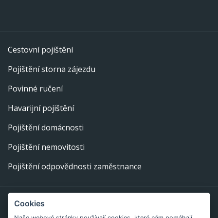
Cestovní pojištění
Pojištění storna zájezdu
Povinné ručení
Havarijní pojištění
Pojištění domácnosti
Pojištění nemovitosti
Pojištění odpovědnosti zaměstnance
Provozovatel webu: eFi Palace, s.r.o., IČ: 29378702,
Cookies
Bratislavská 234/52, 602 00 Brno
Naše webové stránky používají cookies, které nám pomáhají