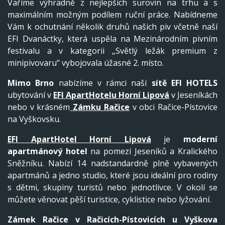
Vaříme výhradně z nejlepších surovin na trhu a s
maximálním možným podílem ruční práce. Nabídneme
Vám k ochutnání několik druhů našich piv včetně naší
EFI Dvanáctky, která uspěla na Mezinárodním pivním
festivalu a v kategorii „Světlý ležák premium z
minipivovaru“ vybojovala úžasné 2. místo.
Mimo Brno
nabízíme v rámci naší
sítě EFI HOTELS
ubytování v
EFI ApartHotelu Horní Lipová
v Jeseníkách
nebo v krásném
Zámku Račice
v obci Račice-Pístovice
na Vyškovsku.
EFI ApartHotel Horní Lipová
je
moderní
apartmánový hotel
na pomezí Jeseníků a Kralického
Sněžníku. Nabízí 14 nadstandardně plně vybavených
apartmánů a jedno studio, které jsou ideální pro rodiny
s dětmi, skupiny turistů nebo jednotlivce. V okolí se
můžete věnovat pěší turistice, cyklistice nebo lyžování.
Zámek Račice v Račicích-Pístovicích
u Vyškova