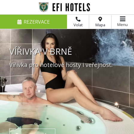
REZERVACE
Menu
Volat
Mapa
VÍŘIVKA V BRNĚ
Vířivka pro hotelové hosty i veřejnost.