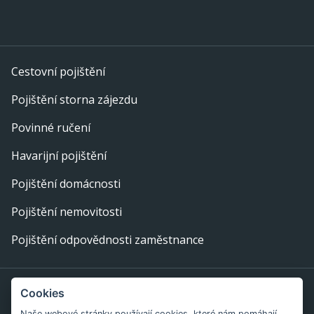
Cestovní pojištění
Pojištění storna zájezdu
Povinné ručení
Havarijní pojištění
Pojištění domácnosti
Pojištění nemovitosti
Pojištění odpovědnosti zaměstnance
Provozovatel webu: eFi Palace, s.r.o., IČ: 29378702,
Cookies
Bratislavská 234/52, 602 00 Brno
Naše webové stránky používají cookies, které nám pomáhají