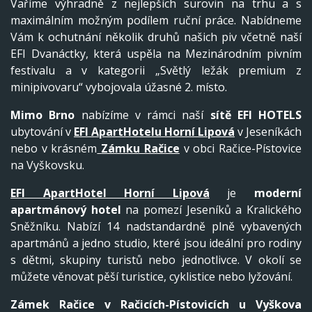
Vaříme výhradně z nejlepších surovin na trhu a s
maximálním možným podílem ruční práce. Nabídneme
Vám k ochutnání několik druhů našich piv včetně naší
EFI Dvanáctky, která uspěla na Mezinárodním pivním
festivalu a v kategorii „Světlý ležák premium z
minipivovaru“ vybojovala úžasné 2. místo.
Mimo Brno
nabízíme v rámci naší
sítě EFI HOTELS
ubytování v
EFI ApartHotelu Horní Lipová
v Jeseníkách
nebo v krásném
Zámku Račice
v obci Račice-Pístovice
na Vyškovsku.
EFI ApartHotel Horní Lipová
je
moderní
apartmánový hotel
na pomezí Jeseníků a Kralického
Sněžníku. Nabízí 14 nadstandardně plně vybavených
apartmánů a jedno studio, které jsou ideální pro rodiny
s dětmi, skupiny turistů nebo jednotlivce. V okolí se
můžete věnovat pěší turistice, cyklistice nebo lyžování.
Zámek Račice v Račicích-Pístovicích
u Vyškova