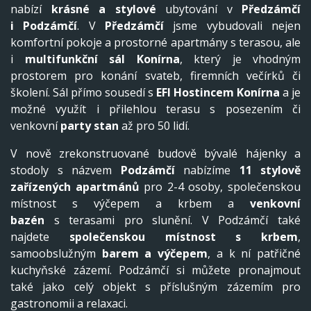
nabízí
krásné a stylové
ubytování v
Předzámčí
i
Podzámčí
. V
Předzámčí
jsme vybudovali nejen
komfortní pokoje a prostorné apartmány s terasou, ale
i
multifunkční sál Konírna
, který je vhodným
prostorem pro konání svateb, firemních večírků či
školení. Sál přímo sousedí s
EFI Hostincem Konírna
a je
možné využít i přilehlou terasu s posezením či
venkovní
party stan
až pro 50 lidí.
V nově zrekonstruované budově bývalé hájenky a
stodoly s názvem
Podzámčí
nabízíme
11 stylově
zařízených apartmánů
pro 2-4 osoby, společenskou
místnost s výčepem a krbem a
venkovní
bazén
s terasami pro slunění. V Podzámčí také
najdete
společenskou místnost s krbem
,
samoobslužným
barem a výčepem
, a k ní patřičné
kuchyňské zázemí. Podzámčí si můžete pronajmout
také jako celý objekt s příslušným zázemím pro
gastronomii a relaxaci.