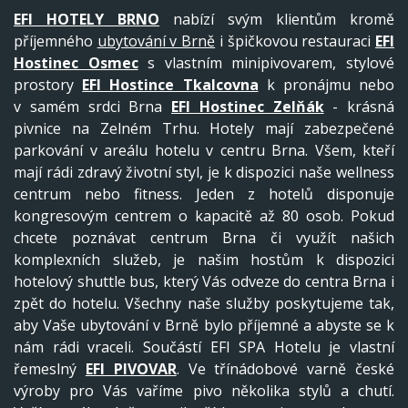
EFI HOTELY BRNO
nabízí svým klientům kromě
příjemného
ubytování v Brně
i špičkovou restauraci
EFI
Hostinec Osmec
s vlastním minipivovarem, stylové
prostory
EFI Hostince Tkalcovna
k pronájmu nebo
v samém srdci Brna
EFI Hostinec Zelňák
- krásná
pivnice na Zelném Trhu. Hotely mají zabezpečené
parkování v areálu hotelu v centru Brna. Všem, kteří
mají rádi zdravý životní styl, je k dispozici naše wellness
centrum nebo fitness. Jeden z hotelů disponuje
kongresovým centrem o kapacitě až 80 osob. Pokud
chcete poznávat centrum Brna či využít našich
komplexních služeb, je našim hostům k dispozici
hotelový shuttle bus, který Vás odveze do centra Brna i
zpět do hotelu. Všechny naše služby poskytujeme tak,
aby Vaše ubytování v Brně bylo příjemné a abyste se k
nám rádi vraceli. Součástí EFI SPA Hotelu je vlastní
řemeslný
EFI PIVOVAR
. Ve třínádobové varně české
výroby pro Vás vaříme pivo několika stylů a chutí.